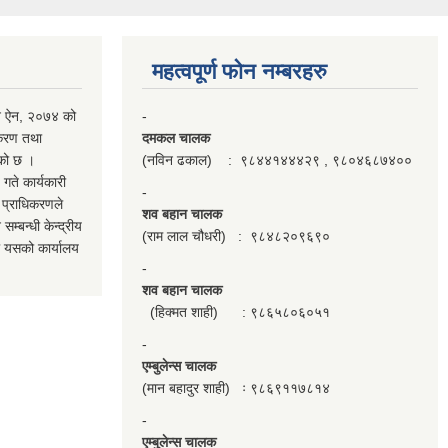
महत्वपूर्ण फाेन नम्बरहरु
पन ऐन, २०७४ को
-
नीकरण तथा
दमकल चालक
एको छ ।
(नविन ढकाल) : ९८४४१४४४२९ , ९८०४६८७४००
ते कार्यकारी
-
ो प्राधिकरणले
शव बहान चालक
म्बन्धी केन्द्रीय
(राम लाल चौधरी) : ९८४८२०९६९०
ल यसको कार्यालय
-
शव बहान चालक
(हिक्मत शाही) : ९८६५८०६०५१
-
एम्बुलेन्स चालक
(मान बहादुर शाही) ः ९८६९११७८१४
-
एम्बुलेन्स चालक