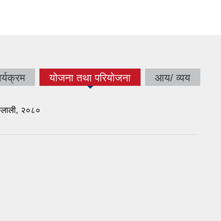
र्यक्रम
योजना तथा परियोजना
आय/ व्यय
(active tab)
कैलाली, २०८०