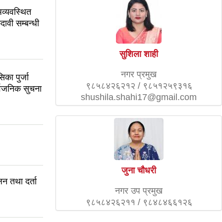
अव्यवस्थित
दावी सम्बन्धी
सुशिला शाही
नगर प्रमुख
िका पुर्जा
९८५८४२६२१२ / ९८५१२५९३१६
र्वजनिक सुचना
shushila.shahi17@gmail.com
जुना चौधरी
न तथा दर्ता
नगर उप प्रमुख
९८५८४२६२११ / ९८४८४६६१२६