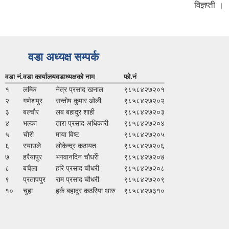
विज्ञप्ती ।
वडा अध्यक्ष सम्पर्क
वडा नं.
वडा कार्यालय
वडाध्यक्षको नाम
फो.नं
१
लम्कि
नेत्र प्रसाद खनाल
९८५८४२७२०१
२
गणेशपुर
सन्तोष कुमार ओली
९८५८४२७२०२
३
बल्चौर
लब बहादुर शाही
९८५८४२७२०३
४
भल्का
तारा प्रसाद अधिकारी
९८५८४२७२०४
५
चाैरी
माया विष्‍ट
९८५८४२७२०५
६
स्याउले
लोकेन्द्र कठायत
९८५८४२७२०६
७
हरैयापुर
भगवानदिन चौधरेी
९८५८४२७२०७
८
बचैला
हरि प्रसाद चौधरी
९८५८४२७२०८
९
प्रतापपुर
राम प्रसाद चौधरी
९८५८४२७२०९
१०
चुहा
हर्क बहादुर कठरिया थारु
९८५८४२७३१०