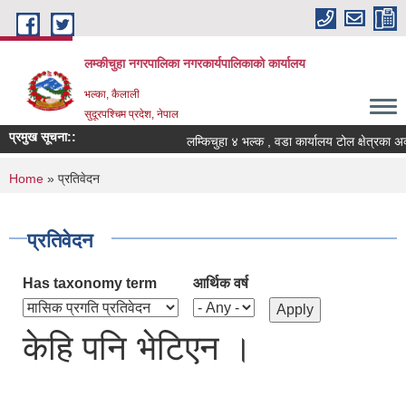
Skip to main content
लम्कीचुहा नगरपालिका नगरकार्यपालिकाको कार्यालय
भल्का, कैलाली
सुदूरपश्चिम प्रदेश, नेपाल
प्रमुख सूचना::
You are here
Home
» प्रतिवेदन
प्रतिवेदन
Has taxonomy term
आर्थिक वर्ष
केहि पनि भेटिएन ।