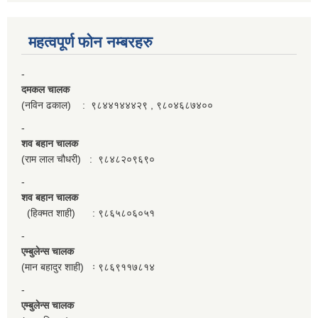
महत्वपूर्ण फाेन नम्बरहरु
-
दमकल चालक
(नविन ढकाल) : ९८४४१४४४२९ , ९८०४६८७४००
-
शव बहान चालक
(राम लाल चौधरी) : ९८४८२०९६९०
-
शव बहान चालक
(हिक्मत शाही) : ९८६५८०६०५१
-
एम्बुलेन्स चालक
(मान बहादुर शाही) ः ९८६९११७८१४
-
एम्बुलेन्स चालक