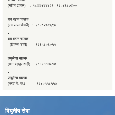
(नविन ढकाल) : ९८४४१४४४२९ , ९८०४६८७४००
-
शव बहान चालक
(राम लाल चौधरी) : ९८४८२०९६९०
-
शव बहान चालक
(हिक्मत शाही) : ९८६५८०६०५१
-
एम्बुलेन्स चालक
(मान बहादुर शाही) ः ९८६९११७८१४
-
एम्बुलेन्स चालक
(भरत वि. क.) ः ९८४०५५८५५७
विधुतीय सेवा