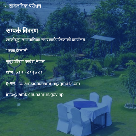
सार्वजनिक परीक्षण
सम्पर्क विवरण
लम्कीचुहा नगरपालिका नगरकार्यपालिकाको कार्यालय
भल्का,कैलाली
सुदूरपश्चिम प्रदेश,नेपाल
फोन :०९१ -४१९०४६
इ-मेल:
ito.lamkichuhamun@gmail.com
info@lamkichuhamun.gov.np