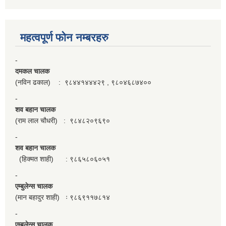
महत्वपूर्ण फाेन नम्बरहरु
-
दमकल चालक
(नविन ढकाल) : ९८४४१४४४२९ , ९८०४६८७४००
-
शव बहान चालक
(राम लाल चौधरी) : ९८४८२०९६९०
-
शव बहान चालक
(हिक्मत शाही) : ९८६५८०६०५१
-
एम्बुलेन्स चालक
(मान बहादुर शाही) ः ९८६९११७८१४
-
एम्बुलेन्स चालक