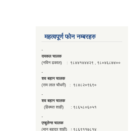
महत्वपूर्ण फाेन नम्बरहरु
-
दमकल चालक
(नविन ढकाल) : ९८४४१४४४२९ , ९८०४६८७४००
-
शव बहान चालक
(राम लाल चौधरी) : ९८४८२०९६९०
-
शव बहान चालक
(हिक्मत शाही) : ९८६५८०६०५१
-
एम्बुलेन्स चालक
(मान बहादुर शाही) ः ९८६९११७८१४