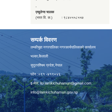
-
एम्बुलेन्स चालक
(भरत वि. क.) ः ९८४०५५८५५७
सम्पर्क विवरण
लम्कीचुहा नगरपालिका नगरकार्यपालिकाको कार्यालय
भल्का,कैलाली
सुदूरपश्चिम प्रदेश,नेपाल
फोन :०९१ -४१९०४६
इ-मेल:
ito.lamkichuhamun@gmail.com
info@lamkichuhamun.gov.np