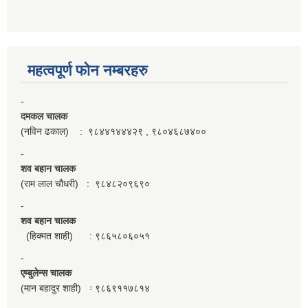
महत्वपूर्ण फाेन नम्बरहरु
-
दमकल चालक
(नविन ढकाल) : ९८४४१४४४२९ , ९८०४६८७४००
-
शव बहान चालक
(राम लाल चौधरी) : ९८४८२०९६९०
-
शव बहान चालक
(हिक्मत शाही) : ९८६५८०६०५१
-
एम्बुलेन्स चालक
(मान बहादुर शाही) ः ९८६९११७८१४