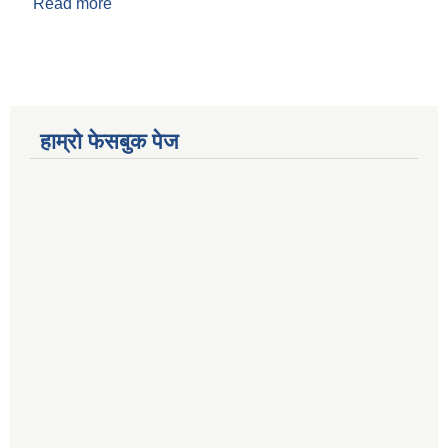
Read more
about मिति २०८०/११/१४ गतेका दिन बसेको ३६ औँ
कार्यपालिका बैठकका निर्णयहरु
हाम्रो फेसबुक पेज