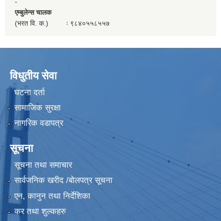
-
एम्बुलेन्स चालक
(भरत वि. क.) ः ९८४०५५८५५७
विधुतीय सेवा
घटना दर्ता
सामाजिक सुरक्षा
नागरिक वडापत्र
सूचना
सूचना तथा समाचार
सार्वजनिक खरीद /बोलपत्र सूचना
एन, कानुन तथा निर्देशिका
कर तथा शुल्कहरु