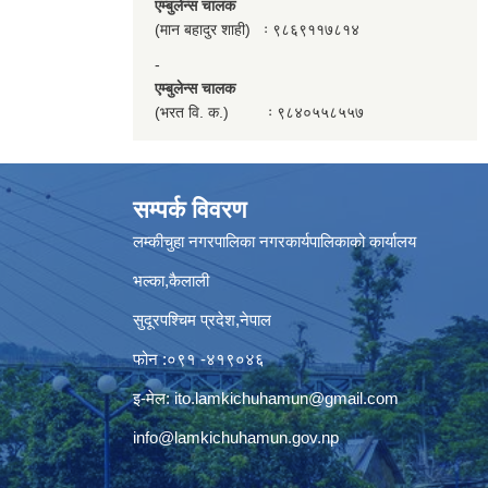
एम्बुलेन्स चालक
(मान बहादुर शाही) ः ९८६९११७८१४
-
एम्बुलेन्स चालक
(भरत वि. क.) ः ९८४०५५८५५७
सम्पर्क विवरण
लम्कीचुहा नगरपालिका नगरकार्यपालिकाको कार्यालय
भल्का,कैलाली
सुदूरपश्चिम प्रदेश,नेपाल
फोन :०९१ -४१९०४६
इ-मेल:
ito.lamkichuhamun@gmail.com
info@lamkichuhamun.gov.np