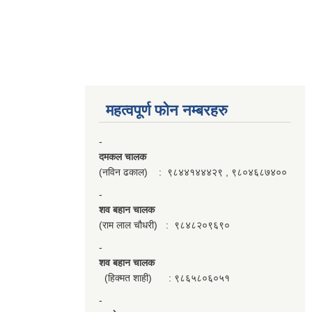
महत्वपूर्ण फाेन नम्बरहरु
-
दमकल चालक
(नविन ढकाल) : ९८४४१४४४२९ , ९८०४६८७४००
-
शव बहान चालक
(राम लाल चौधरी) : ९८४८२०९६९०
-
शव बहान चालक
(हिक्मत शाही) : ९८६५८०६०५१
-