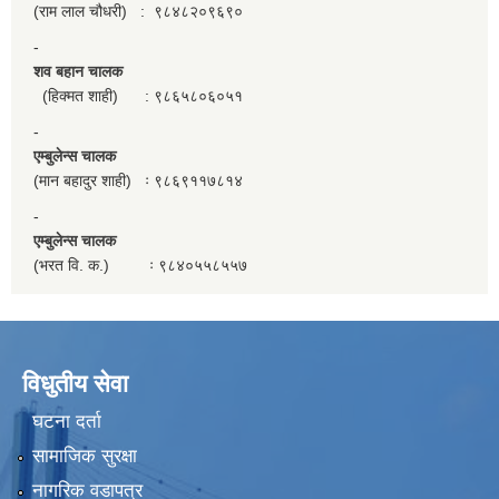
(राम लाल चौधरी) : ९८४८२०९६९०
-
शव बहान चालक
(हिक्मत शाही) : ९८६५८०६०५१
-
एम्बुलेन्स चालक
(मान बहादुर शाही) ः ९८६९११७८१४
-
एम्बुलेन्स चालक
(भरत वि. क.) ः ९८४०५५८५५७
विधुतीय सेवा
घटना दर्ता
सामाजिक सुरक्षा
नागरिक वडापत्र