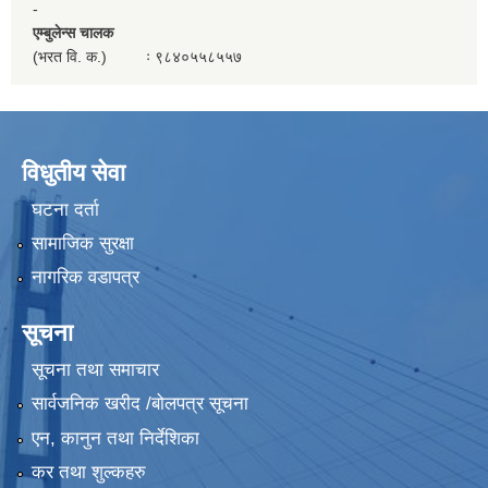
-
एम्बुलेन्स चालक
(भरत वि. क.) ः ९८४०५५८५५७
विधुतीय सेवा
घटना दर्ता
सामाजिक सुरक्षा
नागरिक वडापत्र
सूचना
सूचना तथा समाचार
सार्वजनिक खरीद /बोलपत्र सूचना
एन, कानुन तथा निर्देशिका
कर तथा शुल्कहरु