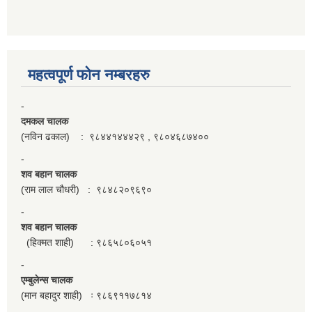
महत्वपूर्ण फाेन नम्बरहरु
-
दमकल चालक
(नविन ढकाल) : ९८४४१४४४२९ , ९८०४६८७४००
-
शव बहान चालक
(राम लाल चौधरी) : ९८४८२०९६९०
-
शव बहान चालक
(हिक्मत शाही) : ९८६५८०६०५१
-
एम्बुलेन्स चालक
(मान बहादुर शाही) ः ९८६९११७८१४