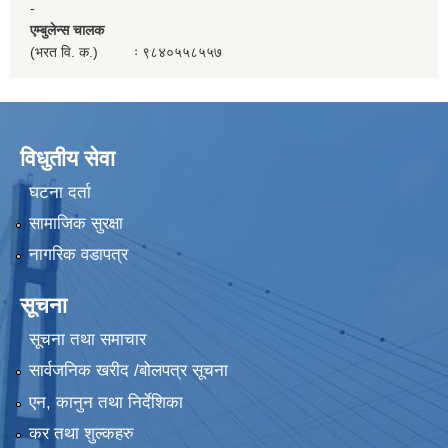
-
एम्बुलेन्स चालक
(भरत वि. क.) ः ९८४०५५८५५७
विधुतीय सेवा
घटना दर्ता
सामाजिक सुरक्षा
नागरिक वडापत्र
सूचना
सूचना तथा समाचार
सार्वजनिक खरीद /बोलपत्र सूचना
एन, कानुन तथा निर्देशिका
कर तथा शुल्कहरु