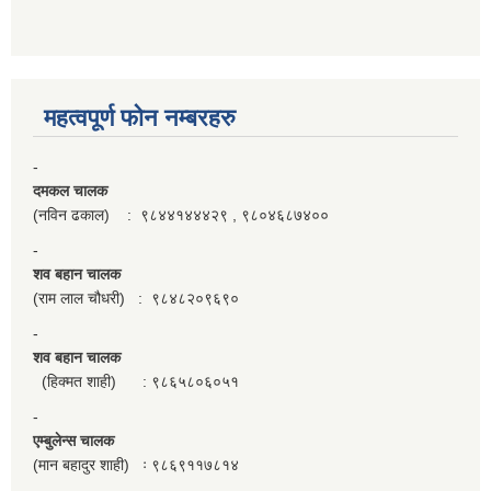
महत्वपूर्ण फाेन नम्बरहरु
-
दमकल चालक
(नविन ढकाल) : ९८४४१४४४२९ , ९८०४६८७४००
-
शव बहान चालक
(राम लाल चौधरी) : ९८४८२०९६९०
-
शव बहान चालक
(हिक्मत शाही) : ९८६५८०६०५१
-
एम्बुलेन्स चालक
(मान बहादुर शाही) ः ९८६९११७८१४