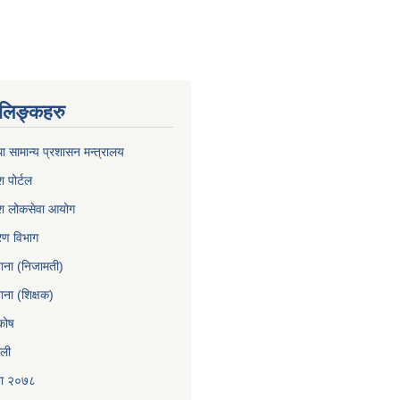
ण लिङ्कहरु
ा सामान्य प्रशासन मन्त्रालय
श पोर्टल
रदेश लोकसेवा आयोग
करण विभाग
खाना (निजामती)
ाना (शिक्षक)
कोष
ाली
ना २०७८