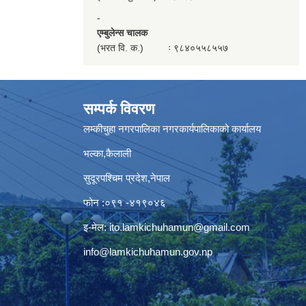
-
एम्बुलेन्स चालक
(भरत वि. क.) ः ९८४०५५८५५७
सम्पर्क विवरण
लम्कीचुहा नगरपालिका नगरकार्यपालिकाको कार्यालय
भल्का,कैलाली
सुदूरपश्चिम प्रदेश,नेपाल
फोन :०९१ -४१९०४६
इ-मेल:
ito.lamkichuhamun@gmail.com
info@lamkichuhamun.gov.np