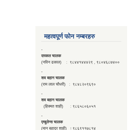
महत्वपूर्ण फाेन नम्बरहरु
-
दमकल चालक
(नविन ढकाल) : ९८४४१४४४२९ , ९८०४६८७४००
-
शव बहान चालक
(राम लाल चौधरी) : ९८४८२०९६९०
-
शव बहान चालक
(हिक्मत शाही) : ९८६५८०६०५१
-
एम्बुलेन्स चालक
(मान बहादुर शाही) ः ९८६९११७८१४